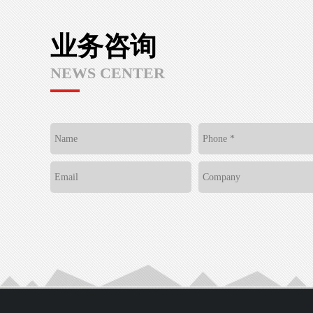
业务咨询
NEWS CENTER
Name
Phone *
Email
Company